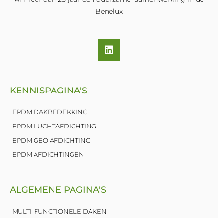
Benelux
L
i
n
k
e
KENNISPAGINA'S
d
i
n
EPDM DAKBEDEKKING
EPDM LUCHTAFDICHTING
EPDM GEO AFDICHTING
EPDM AFDICHTINGEN
ALGEMENE PAGINA'S
MULTI-FUNCTIONELE DAKEN