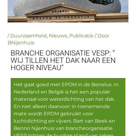
/
Duurzaamheid
,
Nieuws
,
Publicatie
/ Door
BNijenhuis
BRANCHE ORGANISATIE VESP: “
WIJ TILLEN HET DAK NAAR EEN
HOGER NIVEAU”
Het gaat goed met EPDM in de Benelux. In
Nederland en België is het een populair
materiaal voor waterdichting van het dak.
En niet alleen daarvoor: in toenemende
mate wordt EPDM gebruikt voor
luchtdichting en vijvers. Bart van Beek en
Benno Nijenhuis van brancheorganisatie
VESP lichten de huidige stand van zaken