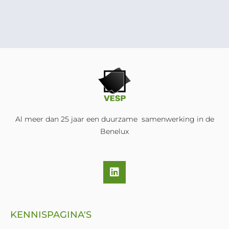
Al meer dan 25 jaar een duurzame samenwerking in de
Benelux
L
i
n
k
e
KENNISPAGINA'S
d
i