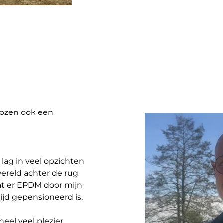
kozen ook een
 lag in veel opzichten
wereld achter de rug
at er EPDM door mijn
tijd gepensioneerd is,
heel veel plezier