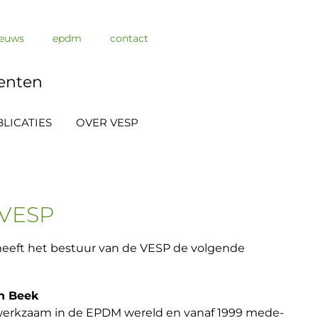
ieuws
epdm
contact
enten
LICATIES
OVER VESP
VESP
heeft het bestuur van de VESP de volgende
an Beek
4 werkzaam in de EPDM wereld en vanaf 1999 mede-