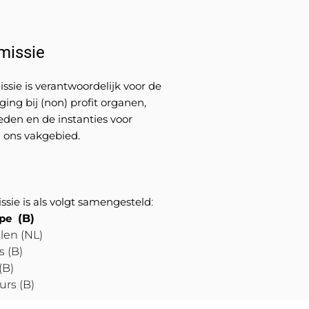
missie
ie is verantwoordelijk voor de
ing bij (non) profit organen,
eden en de instanties voor
n ons vakgebied.
ie is als volgt samengesteld
:
rpe
(B)
len (NL)
 (B)
(B)
urs (B)