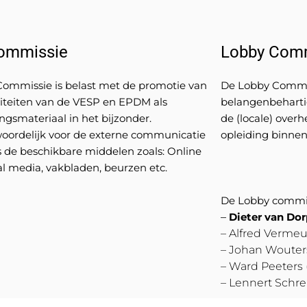
ommissie
Lobby Com
ommissie is belast met de promotie van
De Lobby Commiss
viteiten van de VESP en EPDM als
belangenbehartig
ingsmateriaal in het bijzonder.
de (locale) overh
oordelijk voor de externe communicatie
opleiding binne
 de beschikbare middelen zoals: Online
al media, vakbladen, beurzen etc.
De Lobby commiss
–
Dieter van Do
– Alfred Vermeu
– Johan Wouters
– Ward Peeters 
– Lennert Schre