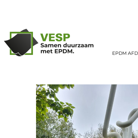
Spring
naar
de
content
EPDM AFD