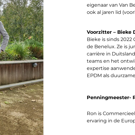
eigenaar van Van Be
ook al jaren lid (vo
Voorzitter – Bieke
Bieke is sinds 2022
de Benelux. Ze is ju
carrière in Duitsla
teams en het ontwik
expertise aanwenden
EPDM als duurzame 
Penningmeester- 
Ron is Commercieel 
ervaring in de Eur