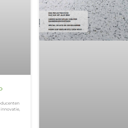
P
oducenten
innovatie,