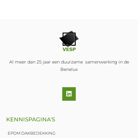
Al meer dan 25 jaar een duurzame samenwerking in de
Benelux
L
i
n
k
e
KENNISPAGINA'S
d
i
n
EPDM DAKBEDEKKING