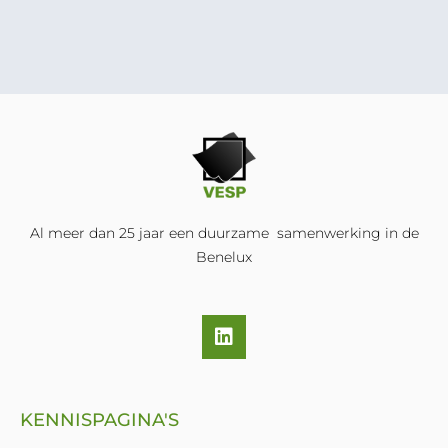
Al meer dan 25 jaar een duurzame samenwerking in de
Benelux
L
i
n
k
e
KENNISPAGINA'S
d
i