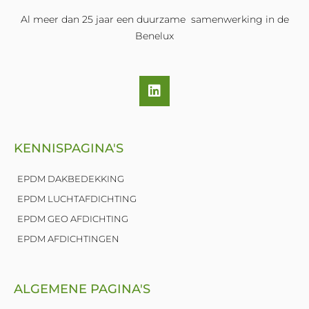
Al meer dan 25 jaar een duurzame samenwerking in de
Benelux
L
i
n
k
e
KENNISPAGINA'S
d
i
n
EPDM DAKBEDEKKING
EPDM LUCHTAFDICHTING
EPDM GEO AFDICHTING
EPDM AFDICHTINGEN
ALGEMENE PAGINA'S