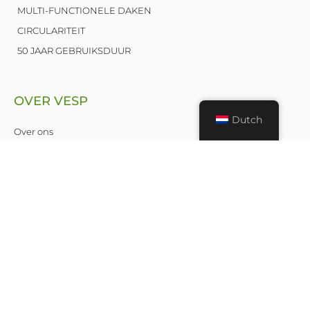
MULTI-FUNCTIONELE DAKEN
CIRCULARITEIT
50 JAAR GEBRUIKSDUUR
OVER VESP
Dutch
Over ons
Nieuws
Publicaties
Leden
Contact
© VESP | Verenigde EPDM Systeem Producenten 2025