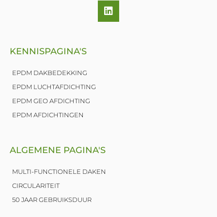
L
i
n
k
e
KENNISPAGINA'S
d
i
n
EPDM DAKBEDEKKING
EPDM LUCHTAFDICHTING
EPDM GEO AFDICHTING
EPDM AFDICHTINGEN
ALGEMENE PAGINA'S
MULTI-FUNCTIONELE DAKEN
CIRCULARITEIT
50 JAAR GEBRUIKSDUUR