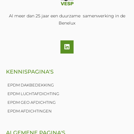
Al meer dan 25 jaar een duurzame samenwerking in de
Benelux
L
i
n
k
e
KENNISPAGINA'S
d
i
n
EPDM DAKBEDEKKING
EPDM LUCHTAFDICHTING
EPDM GEO AFDICHTING
EPDM AFDICHTINGEN
ALGEMENE PAGINA'S