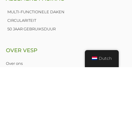
MULTI-FUNCTIONELE DAKEN
CIRCULARITEIT
50 JAAR GEBRUIKSDUUR
OVER VESP
Dutch
Over ons
Nieuws
Publicaties
Leden
Contact
© VESP | Verenigde EPDM Systeem Producenten 2025