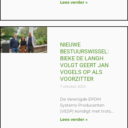
VESP zich de komende
Lees verder »
jaren onder meer inzetten
voor innovatie,
duurzaamheid en het
verhogen van vakkennis
NIEUWE
BESTUURSWISSEL:
BIEKE DE LANGH
VOLGT GEERT JAN
VOGELS OP ALS
VOORZITTER
7 oktober 2024
De Verenigde EPDM
Systems Producenten
(VESP) kondigt met trots
de komst aan van een
Lees verder »
nieuw bestuur. Na jaren