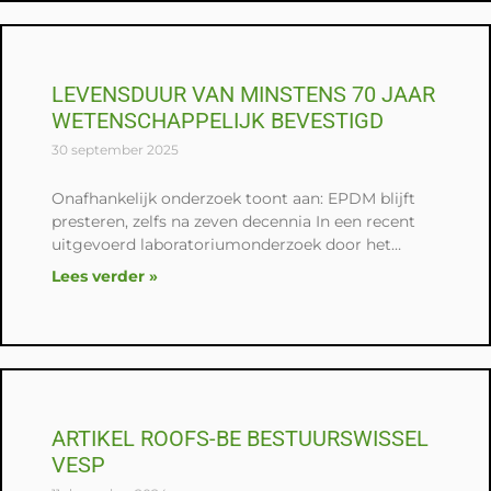
LEVENSDUUR VAN MINSTENS 70 JAAR
WETENSCHAPPELIJK BEVESTIGD
30 september 2025
Onafhankelijk onderzoek toont aan: EPDM blijft
presteren, zelfs na zeven decennia In een recent
uitgevoerd laboratoriumonderzoek door het
gerenommeerde Süddeutsches Kunststoff-
Lees verder »
Zentrum (SKZ) is bevestigd dat EPDM-dakbanen
ARTIKEL ROOFS-BE BESTUURSWISSEL
VESP