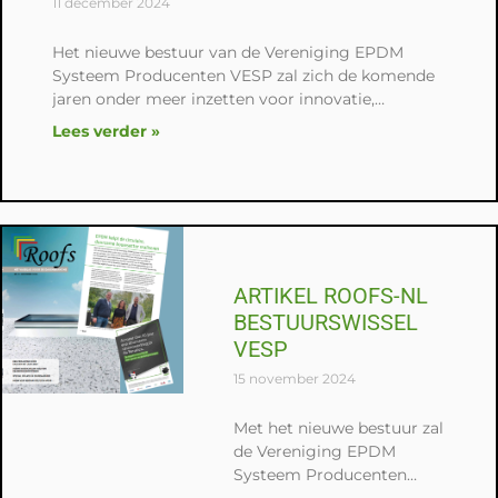
11 december 2024
Het nieuwe bestuur van de Vereniging EPDM
Systeem Producenten VESP zal zich de komende
jaren onder meer inzetten voor innovatie,
duurzaamheid en het verhogen van vakkennis en
Lees verder »
bekendheid van het product in de sector. De
nieuwgekozen Belgische voorzitster Bieke De
Langh, secretaris Bart van Beek en
penningmeester Benno Nijenhuis (tevens
ARTIKEL ROOFS-NL
BESTUURSWISSEL
VESP
15 november 2024
Met het nieuwe bestuur zal
de Vereniging EPDM
Systeem Producenten