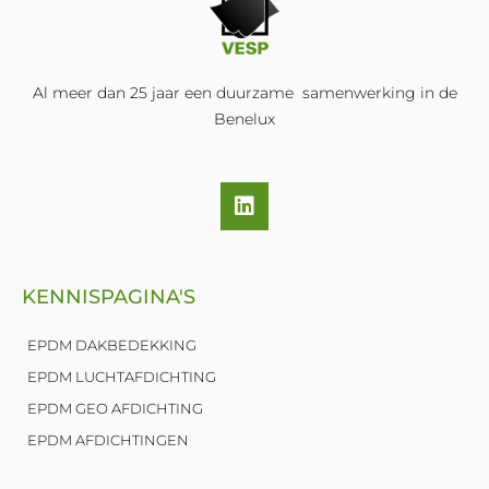
Al meer dan 25 jaar een duurzame samenwerking in de
Benelux
L
i
n
k
e
KENNISPAGINA'S
d
i
n
EPDM DAKBEDEKKING
EPDM LUCHTAFDICHTING
EPDM GEO AFDICHTING
EPDM AFDICHTINGEN