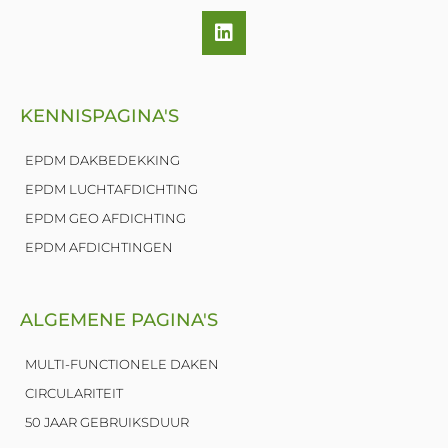
L
i
n
k
e
KENNISPAGINA'S
d
i
n
EPDM DAKBEDEKKING
EPDM LUCHTAFDICHTING
EPDM GEO AFDICHTING
EPDM AFDICHTINGEN
ALGEMENE PAGINA'S
MULTI-FUNCTIONELE DAKEN
CIRCULARITEIT
50 JAAR GEBRUIKSDUUR