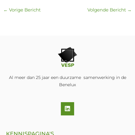
←
Vorige Bericht
Volgende Bericht
→
Al meer dan 25 jaar een duurzame samenwerking in de
Benelux
L
i
n
k
e
KENNISPAGINA'S
d