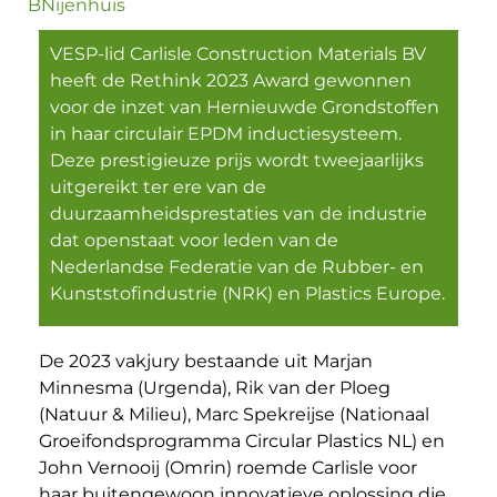
BNijenhuis
VESP-lid Carlisle Construction Materials BV
heeft de Rethink 2023 Award gewonnen
voor de inzet van Hernieuwde Grondstoffen
in haar circulair EPDM inductiesysteem.
Deze prestigieuze prijs wordt tweejaarlijks
uitgereikt ter ere van de
duurzaamheidsprestaties van de industrie
dat openstaat voor leden van de
Nederlandse Federatie van de Rubber- en
Kunststofindustrie (NRK) en Plastics Europe.
De 2023 vakjury bestaande uit Marjan
Minnesma (Urgenda), Rik van der Ploeg
(Natuur & Milieu), Marc Spekreijse (Nationaal
Groeifondsprogramma Circular Plastics NL) en
John Vernooij (Omrin) roemde Carlisle voor
haar buitengewoon innovatieve oplossing die