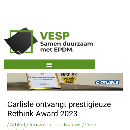
Spring
naar
de
content
Carlisle ontvangt prestigieuze
Rethink Award 2023
/
Artikel
,
Duurzaamheid
,
Nieuws
/ Door