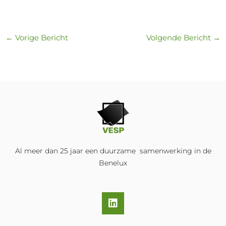
←
Vorige Bericht
Volgende Bericht
→
Al meer dan 25 jaar een duurzame samenwerking in de
Benelux
L
i
n