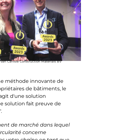
 van Carlisle Construction Materials BV
 une méthode innovante de
priétaires de bâtiments, le
agit d'une solution
e solution fait preuve de
.
egment de marché dans lequel
ircularité concerne
ans votre chaîne en tant que