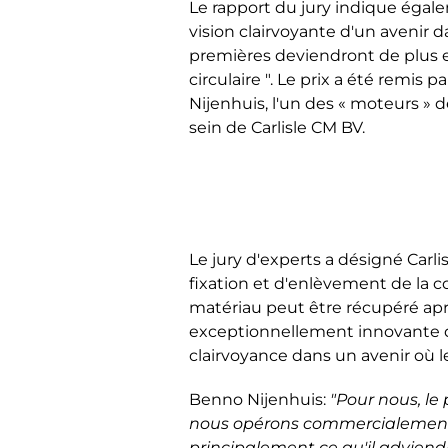
Le rapport du jury indique égal
vision clairvoyante d'un avenir d
premières deviendront de plus en
circulaire ". Le prix a été remis 
Nijenhuis, l'un des « moteurs » de
sein de Carlisle CM BV.
Le jury d'experts a désigné Car
fixation et d'enlèvement de la c
matériau peut être récupéré après
exceptionnellement innovante qui
clairvoyance dans un avenir où l
Benno Nijenhuis:
"Pour nous, le
nous opérons commercialement et
principalement ce qu'il adviend