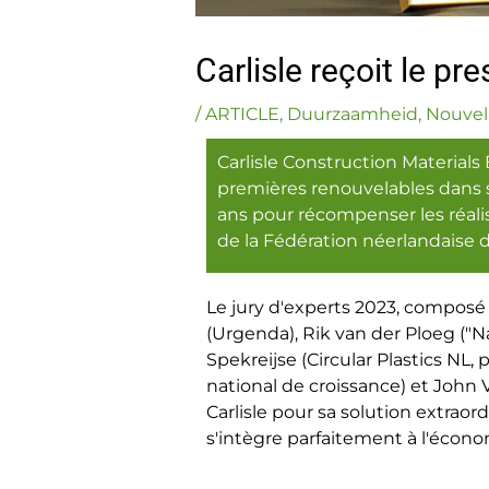
Carlisle reçoit le p
/
ARTICLE
,
Duurzaamheid
,
Nouvell
Carlisle Construction Materials
premières renouvelables dans s
ans pour récompenser les réali
de la Fédération néerlandaise d
Le jury d'experts 2023, compos
(Urgenda), Rik van der Ploeg ("Na
Spekreijse (Circular Plastics N
national de croissance) et John Ve
Carlisle pour sa solution extrao
s'intègre parfaitement à l'économ