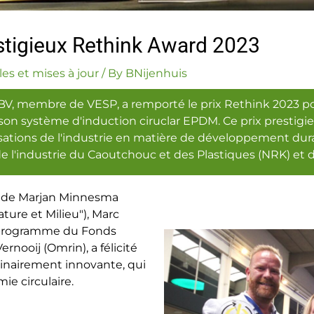
restigieux Rethink Award 2023
es et mises à jour
/ By
BNijenhuis
 BV, membre de VESP, a remporté le prix Rethink 2023 pou
on système d'induction ciruclar EPDM. Ce prix prestigi
sations de l'industrie en matière de développement dur
e l'industrie du Caoutchouc et des Plastiques (NRK) et d
é de Marjan Minnesma
ture et Milieu"), Marc
L, programme du Fonds
rnooij (Omrin), a félicité
rdinairement innovante, qui
ie circulaire.