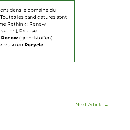
ations dans le domaine du
 Toutes les candidatures sont
mme Rethink : Renew
sation), Re -use
:
Renew
(grondstoffen),
ebruik) en
Recycle
Next Article
→