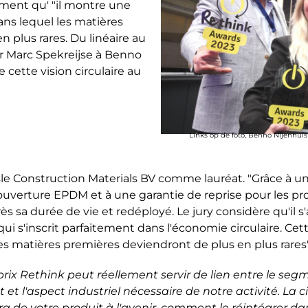
ement qu' "il montre une
ans lequel les matières
 plus rares. Du linéaire au
par Marc Spekreijse à Benno
 cette vision circulaire au
Links op de foto, Benno Nijenhuis
lisle Construction Materials BV comme lauréat. "Grâce à
ouverture EPDM et à une garantie de reprise pour les pro
 sa durée de vie et redéployé. Le jury considère qu'il s'
 s'inscrit parfaitement dans l'économie circulaire. Cett
es matières premières deviendront de plus en plus rares"
 prix Rethink peut réellement servir de lien entre le s
 l'aspect industriel nécessaire de notre activité. La c
ra de votre produit à l'avenir, comment le réintégrer d