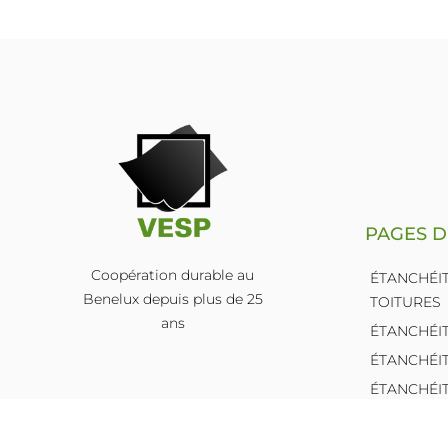
PAGES 
Coopération durable au
ÉTANCHÉI
Benelux depuis plus de 25
TOITURES
ans
ÉTANCHÉIT
ÉTANCHÉI
L
ÉTANCHÉI
i