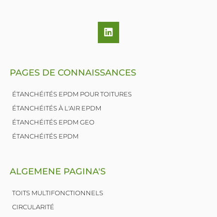
L
i
n
k
e
PAGES DE CONNAISSANCES
d
i
n
ÉTANCHÉITÉS EPDM POUR TOITURES
ÉTANCHÉITÉS À L'AIR EPDM
ÉTANCHÉITÉS EPDM GEO
ÉTANCHÉITÉS EPDM
ALGEMENE PAGINA'S
TOITS MULTIFONCTIONNELS
CIRCULARITÉ