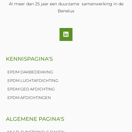
Al meer dan 25 jaar een duurzame samenwerking in de
Benelux
L
i
n
k
e
KENNISPAGINA'S
d
i
n
EPDM DAKBEDEKKING
EPDM LUCHTAFDICHTING
EPDM GEO AFDICHTING
EPDM AFDICHTINGEN
ALGEMENE PAGINA'S