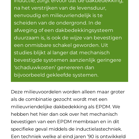
inductie, zorgt ervoor dat de dakbedekking,
na het verstrijken van de levensduur,
eenvoudig en milieuvriendelijk is te
scheiden van de ondergrond. In de
afweging of een dakbedekkingsysteem
duurzaam is, is ook de wijze van bevestigen
een onmisbare schakel geworden. Uit
studies blijkt al langer dat mechanisch
bevestigde systemen aanzienlijk geringere
‘schaduwkosten’ genereren dan
bijvoorbeeld gekleefde systemen.
Deze milieuvoordelen worden alleen maar groter
als de combinatie gezocht wordt met een
milieuvriendelijke dakbedekking als EPDM. We
hebben het hier dan ook over het mechanisch
bevestigen van een EPDM membraan en in dit
specifieke geval middels de inductie­lastechniek.
Een techniek welke al eind jaren ’90 is ontwikkeld