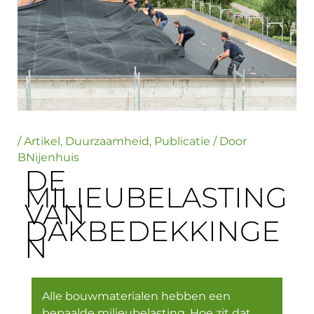
/
Artikel
,
Duurzaamheid
,
Publicatie
/ Door
BNijenhuis
DE
MILIEUBELASTING
VAN
DAKBEDEKKINGE
N
Alle bouwmaterialen hebben een
bepaalde milieubelasting. Hoe zit dat