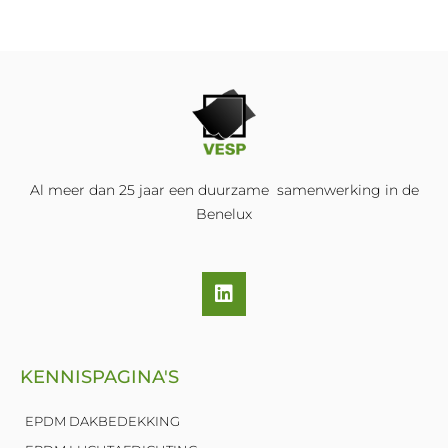
Al meer dan 25 jaar een duurzame samenwerking in de
Benelux
L
i
n
k
e
KENNISPAGINA'S
d
i
n
EPDM DAKBEDEKKING