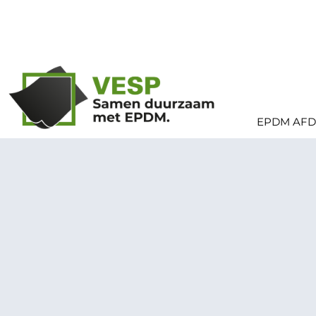
Spring
naar
de
content
EPDM AFD