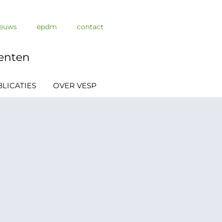
ieuws
epdm
contact
enten
LICATIES
OVER VESP