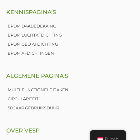
k
e
KENNISPAGINA'S
d
i
n
EPDM DAKBEDEKKING
EPDM LUCHTAFDICHTING
EPDM GEO AFDICHTING
EPDM AFDICHTINGEN
ALGEMENE PAGINA'S
MULTI-FUNCTIONELE DAKEN
CIRCULARITEIT
50 JAAR GEBRUIKSDUUR
OVER VESP
Dutch